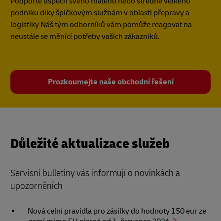
Podpořte úspěch svého malého nebo středně velkého
podniku díky špičkovým službám v oblasti přepravy a
logistiky Náš tým odborníků vám pomůže reagovat na
neustále se měnící potřeby vašich zákazníků.
Prozkoumejte naše obchodní řešení
Důležité aktualizace služeb
Servisní bulletiny vás informují o novinkách a
upozorněních
Nová celní pravidla pro zásilky do hodnoty 150 eur ze