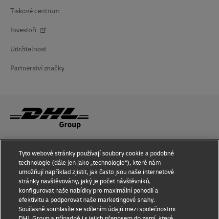
Tiskové centrum
Investoři
Udržitelnost
Partnerství značky
Informace o podvodech
Tyto webové stránky používají soubory cookie a podobné
technologie (dále jen jako „technologie“), které nám
Právní oznámení
umožňují například zjistit, jak často jsou naše internetové
stránky navštěvovány, jaký je počet návštěvníků,
Smluvní podmínky
konfigurovat naše nabídky pro maximální pohodlí a
efektivitu a podporovat naše marketingové snahy.
Oznámení o ochraně soukromí
Současně souhlasíte se sdílením údajů mezi společnostmi
DHL Group a případně i s jejich přenosem do zemí, které