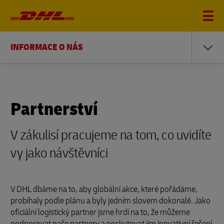
INFORMACE O NÁS
Partnerství
V zákulisí pracujeme na tom, co uvidíte
vy jako návštěvníci
V DHL dbáme na to, aby globální akce, které pořádáme,
probíhaly podle plánu a byly jedním slovem dokonalé. Jako
oficiální logistický partner jsme hrdí na to, že můžeme
podporovat naše partnery a poskytovat jim inovativní řešení