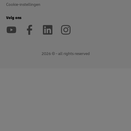
Cookie-instellingen
Volg ons
2026 © - all rights reserved
Open
Open
nieuw
externe
venster
link