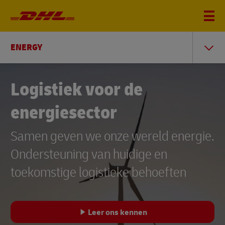
ENERGY
Logistiek voor de
energiesector
Samen geven we onze wereld energie.
Ondersteuning van huidige en
toekomstige logistieke behoeften
Leer ons kennen