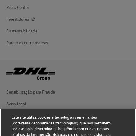
Press Center
Investidores
Sustentabilidade
Parcerias entre marcas
Sensibilização para Fraude
Aviso legal
Termos de utilização
Este site utiliza cookies e tecnologias semelhantes
(doravante denominadas "tecnologias") que nos permitem,
Aviso de privacidade
por exemplo, determinar a frequência com que as nossas
páginas da Internet são visitadas e o número de visitantes,