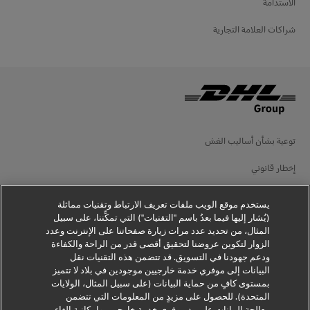
الاستدامة
شراكات العلامة التجارية
توعية بشأن أساليب الغش
إخطار قانوني
شروط الاستخدام
يستخدم موقع الويب ملفات تعريف الارتباط وتقنيات مماثلة
(يُشار إليها فيما بعدُ باسم "التقنيات") التي تمكِّننا، على سبيل
إخطار الخصوصية
المثال، من تحديد عدد مرات زيارة صفحاتنا على الإنترنت وعدد
الزوار لتكوين عروضنا لتحقيق أقصى قدر من الراحة والكفاءة
معلومات إضافية
ودعم جهودنا في التسويق. قد تتضمن هذه التقنيات نقل
البيانات إلى موفري خدمة خارجيين موجودين في بلاد لا تتميز
إعدادات ملفات تعريف الارتباط
بمستوى كافٍ من حماية البيانات (على سبيل المثال، الولايات
المتحدة). للحصول على مزيدٍ من المعلومات التي تتضمن
تابعنا