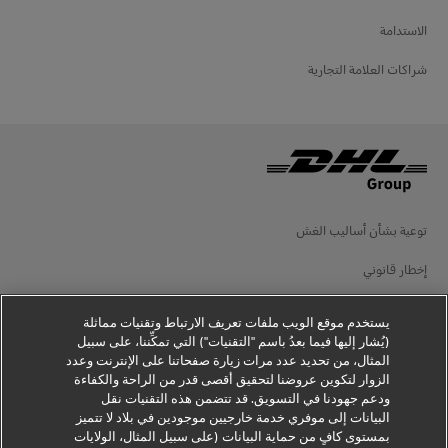
الاستدامة
شراكات العلامة التجارية
توعية بشأن أساليب الغش
إخطار قانوني
شروط الاستخدام
يستخدم موقع الويب ملفات تعريف الارتباط وتقنيات مماثلة
(يُشار إليها فيما بعدُ باسم "التقنيات") التي تمكِّننا، على سبيل
إخطار الخصوصية
المثال، من تحديد عدد مرات زيارة صفحاتنا على الإنترنت وعدد
الزوار لتكوين عروضنا لتحقيق أقصى قدر من الراحة والكفاءة
معلومات إضافية
ودعم جهودنا في التسويق. قد تتضمن هذه التقنيات نقل
البيانات إلى موفري خدمة خارجيين موجودين في بلاد لا تتميز
إعدادات ملفات تعريف الارتباط
بمستوى كافٍ من حماية البيانات (على سبيل المثال، الولايات