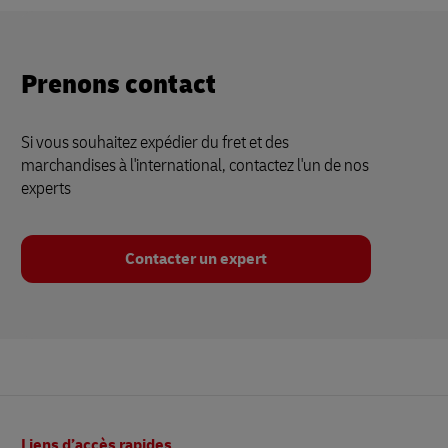
Prenons contact
Si vous souhaitez expédier du fret et des
marchandises à l'international, contactez l'un de nos
experts
Contacter un expert
Pied
Liens d’accès rapides
de