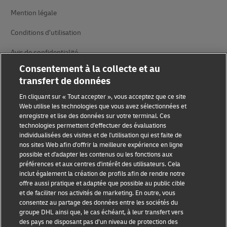
Mention légale
Conditions d’utilisation
Avis de confidentialité
Consentement à la collecte et au
Informations complémentaires
transfert de données
Paramètres des cookies
En cliquant sur « Tout accepter », vous acceptez que ce site
Web utilise les technologies que vous avez sélectionnées et
Suivez-nous
enregistre et lise des données sur votre terminal. Ces
technologies permettent d'effectuer des évaluations
individualisées des visites et de l'utilisation qui est faite de
nos sites Web afin d'offrir la meilleure expérience en ligne
possible et d'adapter les contenus ou les fonctions aux
préférences et aux centres d'intérêt des utilisateurs. Cela
inclut également la création de profils afin de rendre notre
2026 © - all rights reserved
offre aussi pratique et adaptée que possible au public cible
et de faciliter nos activités de marketing. En outre, vous
consentez au partage des données entre les sociétés du
groupe DHL ainsi que, le cas échéant, à leur transfert vers
des pays ne disposant pas d’un niveau de protection des