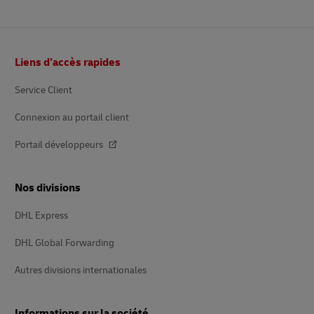
Pied
Liens d’accès rapides
de
page
Service Client
Connexion au portail client
Portail développeurs
Nos divisions
DHL Express
DHL Global Forwarding
Autres divisions internationales
Informations sur la société