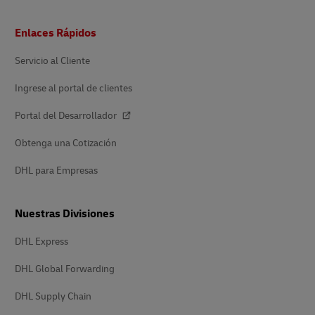
Pie
Enlaces Rápidos
de
página
Servicio al Cliente
Ingrese al portal de clientes
Portal del Desarrollador
Obtenga una Cotización
DHL para Empresas
Nuestras Divisiones
DHL Express
DHL Global Forwarding
DHL Supply Chain