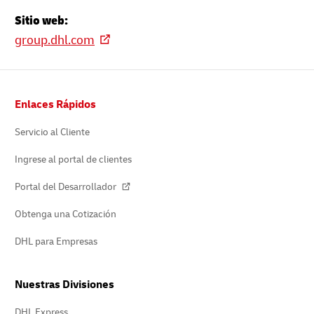
Sitio web:
group.dhl.com
Pie
Enlaces Rápidos
de
página
Servicio al Cliente
Ingrese al portal de clientes
Portal del Desarrollador
Obtenga una Cotización
DHL para Empresas
Nuestras Divisiones
DHL Express