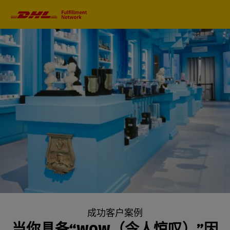
主
导
航
条
成功客户案例
当你具备“WOW（令人惊叹）”因