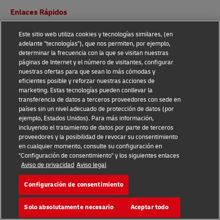
Pie
Enlaces Rápidos
de
pagina
Servicio al Cliente
Este sitio web utiliza cookies y tecnologías similares, (en
adelante "tecnologías"), que nos permiten, por ejemplo,
Ingrese al portal de clientes
determinar la frecuencia con la que se visitan nuestras
páginas de Internet y el número de visitantes, configurar
Portal del Desarrollador
nuestras ofertas para que sean lo más cómodas y
eficientes posible y reforzar nuestras acciones de
Obtenga una Cotización
marketing. Estas tecnologías pueden conllevar la
transferencia de datos a terceros proveedores con sede en
Solicitar una Cuenta Comercial
países sin un nivel adecuado de protección de datos (por
ejemplo, Estados Unidos). Para más información,
DHL para su empresa
incluyendo el tratamiento de datos por parte de terceros
proveedores y la posibilidad de revocar su consentimiento
en cualquier momento, consulte su configuración en
"Configuración de consentimiento" y los siguientes enlaces
Nuestras Divisiones
Aviso de privacidad
Aviso legal
DHL Express
Configuración de consentimiento
DHL Global Forwarding
Solo absolutamente necesario
Aceptar todo
DHL Supply Chain