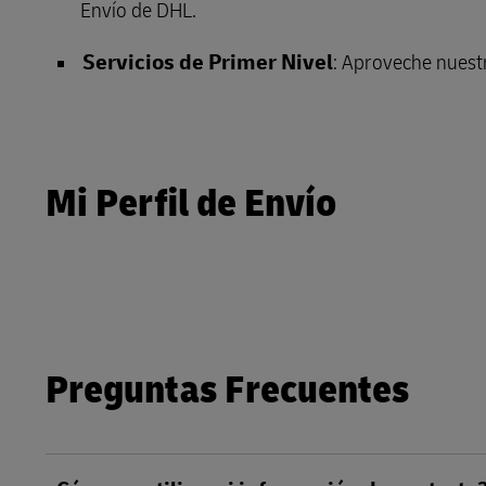
Envío de DHL.
LifeTrack
Conozca Más Acerca de los
Servicios de Primer Nivel
: Aproveche nuestr
Portales
Conozca Más Acerca de los
Portales
Mi Perfil de Envío
Preguntas Frecuentes