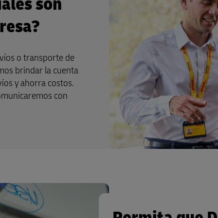
uales son
presa?
víos o transporte de
mos brindar la cuenta
víos y ahorra costos.
o comunicaremos con
Permita que D