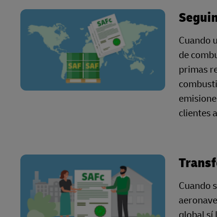
Seguim
Cuando u
de combus
primas r
combusti
emisiones
clientes 
Transf
Cuando s
aeronave 
global
sí