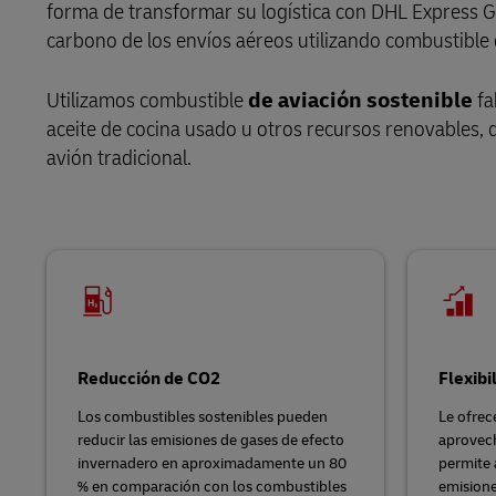
forma de transformar su logística con DHL Express G
carbono de los envíos aéreos utilizando combustible 
LifeTrack
Utilizamos combustible
de aviación sostenible
fa
Conozca Más Acerca de los
aceite de cocina usado u otros recursos renovables, 
Portales
avión tradicional.
Reducción de CO2
Flexibi
Los combustibles sostenibles pueden
Le ofrec
reducir las emisiones de gases de efecto
aprovech
invernadero en aproximadamente un 80
permite 
% en comparación con los combustibles
emisione