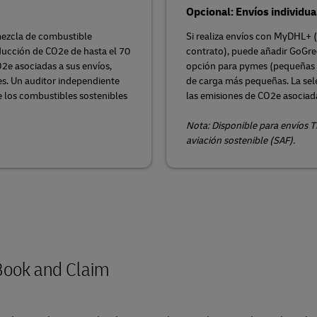
Opcional: Envíos individu
mezcla de combustible
Si realiza envíos con MyDHL+ 
educción de CO2e de hasta el 70
contrato), puede añadir GoGree
2e asociadas a sus envíos,
opción para pymes (pequeñas 
s. Un auditor independiente
de carga más pequeñas. La sel
e los combustibles sostenibles
las emisiones de CO2e asociada
Nota: Disponible para envíos T
aviación sostenible (SAF).
Book and Claim