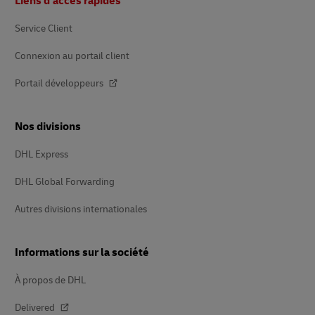
Liens d’accès rapides
de
page
Service Client
Connexion au portail client
Portail développeurs
Nos divisions
DHL Express
DHL Global Forwarding
Autres divisions internationales
Informations sur la société
À propos de DHL
Delivered