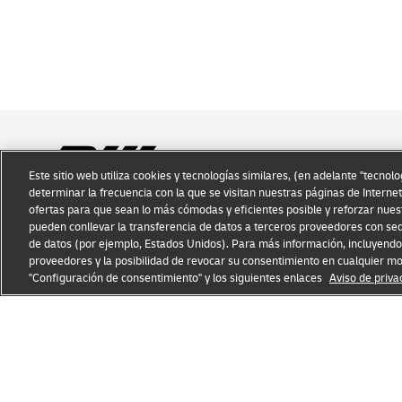
Este sitio web utiliza cookies y tecnologías similares, (en adelante "tecnol
determinar la frecuencia con la que se visitan nuestras páginas de Internet
ofertas para que sean lo más cómodas y eficientes posible y reforzar nues
Conocimiento sobre Fraudes
Aviso Legal
Condiciones de
pueden conllevar la transferencia de datos a terceros proveedores con sed
de datos (por ejemplo, Estados Unidos). Para más información, incluyendo 
proveedores y la posibilidad de revocar su consentimiento en cualquier m
"Configuración de consentimiento" y los siguientes enlaces
Aviso de priva
Abrir
Abrir
nueva
enlace
ventana
externo