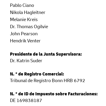
Pablo Ciano
LifeTrack
Conozca Más Acerca de los
Nikola Hagleitner
Portales
Melanie Kreis
Conozca Más Acerca de los
Dr. Thomas Ogilvie
Portales
John Pearson
Hendrik Venter
Presidente de la Junta Supervisora:
Dr. Katrin Suder
N. ° de Registro Comercial:
Tribunal de Registro Bonn HRB 6792
N. ° de ID de Impuesto sobre Facturaciones:
DE 169838187