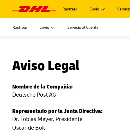
Navegación
y
Rastrear
Envío
Servici
Contenido
COMENZAR A ENVIAR
Descubr
Rastrear
Envío
Servicio al Cliente
Iniciar sesión en
MyDHL+
Document
COMENZAR A ENVIAR
Descubr
Enviar Ahora
Iniciar sesión en
(Personal y
DHL Express Commerce Solution
Document
MyDHL+
Aviso Legal
Enviar Ahora
Obtenga m
myDHLi
(Personal y
DHL Express Commerce Solution
opciones 
MySupplyChain
Obtenga m
Nombre de la Compañía:
myDHLi
opciones 
Deutsche Post AG
MyGTS
MySupplyChain
D
DHL SameDay
Representado por la Junta Directiva:
MyGTS
Dr. Tobias Meyer, Presidente
LifeTrack
D
Oscar de Bok
DHL SameDay