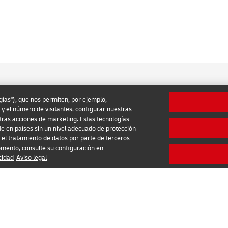
ogías"), que nos permiten, por ejemplo,
 y el número de visitantes, configurar nuestras
tras acciones de marketing. Estas tecnologías
 Uso
Aviso de Privacidad
Información Adicional
Ajustes de 
e en países sin un nivel adecuado de protección
el tratamiento de datos por parte de terceros
2026 © - todos los derechos reservados
omento, consulte su configuración en
cidad
Aviso legal