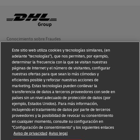
Conocimiento sobre Fraudes
Este sitio web utiliza cookies y tecnologías similares, (en
Aviso Legal
adelante "tecnologías"), que nos permiten, por ejemplo,
determinar la frecuencia con la que se visitan nuestras
Condiciones de Uso
páginas de Internet y el número de visitantes, configurar
nuestras ofertas para que sean lo más cómodas y
Aviso de Privacidad
eficientes posible y reforzar nuestras acciones de
marketing. Estas tecnologías pueden conllevar la
Información Adicional
transferencia de datos a terceros proveedores con sede en
países sin un nivel adecuado de protección de datos (por
Ajustes de cookies
ejemplo, Estados Unidos). Para más información,
incluyendo el tratamiento de datos por parte de terceros
Síganos
proveedores y la posibilidad de revocar su consentimiento
en cualquier momento, consulte su configuración en
"Configuración de consentimiento" y los siguientes enlaces
Aviso de privacidad
Aviso legal