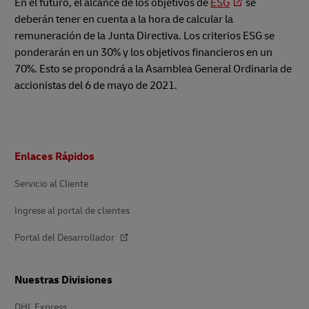
En el futuro, el alcance de los objetivos de
ESG
se
deberán tener en cuenta a la hora de calcular la
remuneración de la Junta Directiva. Los criterios ESG se
ponderarán en un 30% y los objetivos financieros en un
70%. Esto se propondrá a la Asamblea General Ordinaria de
accionistas del 6 de mayo de 2021.
Pie
Enlaces Rápidos
de
página
Servicio al Cliente
Ingrese al portal de clientes
Portal del Desarrollador
Nuestras Divisiones
DHL Express