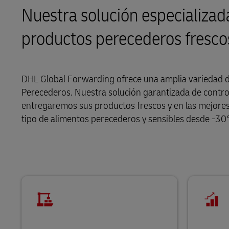
Nuestra solución especializad
LifeTrack
productos perecederos fresco
Conozca Más Acerca de los
Portales
DHL Global Forwarding ofrece una amplia variedad de
Perecederos. Nuestra solución garantizada de contro
entregaremos sus productos frescos y en las mejores
tipo de alimentos perecederos y sensibles desde -30