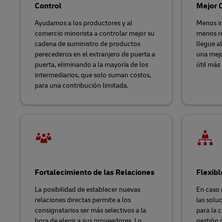
Control
Mejor 
Ayudamos a los productores y al
Menos in
comercio minorista a controlar mejor su
menos re
cadena de suministro de productos
llegue a
perecederos en el extranjero de puerta a
una mejo
puerta, eliminando a la mayoría de los
útil más 
intermediarios, que solo suman costos,
para una contribución limitada.
Fortalecimiento de las Relaciones
Flexibl
La posibilidad de establecer nuevas
En caso 
relaciones directas permite a los
las solu
consignatarios ser más selectivos a la
para la 
hora de elegir a sus proveedores. Lo
gestión 