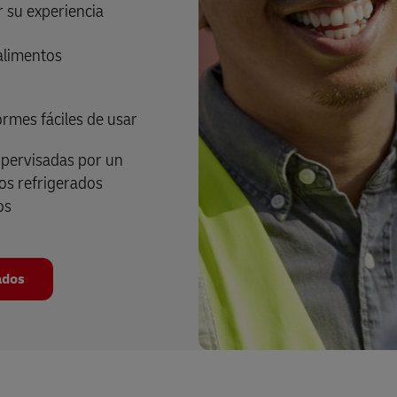
r su experiencia
alimentos
rmes fáciles de usar
upervisadas por un
tos refrigerados
os
ados