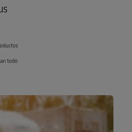
us
roductos
lan todo