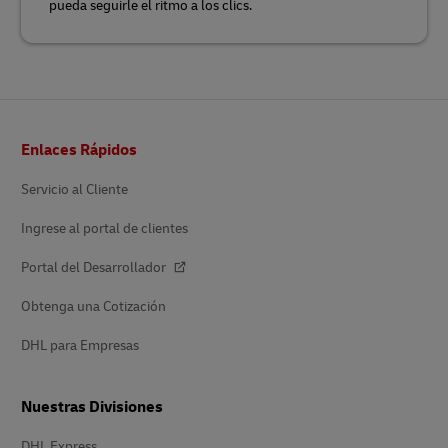
pueda seguirle el ritmo a los clics.
Pie
Enlaces Rápidos
de
página
Servicio al Cliente
Ingrese al portal de clientes
Portal del Desarrollador
Obtenga una Cotización
DHL para Empresas
Nuestras Divisiones
DHL Express