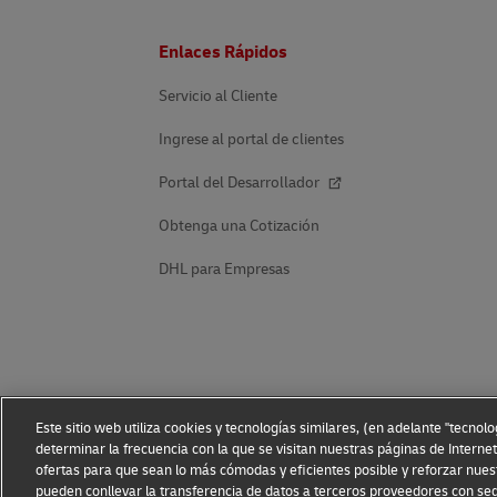
Pie
Enlaces Rápidos
de
página
Servicio al Cliente
Ingrese al portal de clientes
Portal del Desarrollador
Obtenga una Cotización
DHL para Empresas
Este sitio web utiliza cookies y tecnologías similares, (en adelante "tecnol
determinar la frecuencia con la que se visitan nuestras páginas de Internet
ofertas para que sean lo más cómodas y eficientes posible y reforzar nues
pueden conllevar la transferencia de datos a terceros proveedores con sed