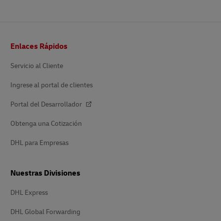
Pie
Enlaces Rápidos
de
página
Servicio al Cliente
Ingrese al portal de clientes
Portal del Desarrollador
Obtenga una Cotización
DHL para Empresas
Nuestras Divisiones
DHL Express
DHL Global Forwarding