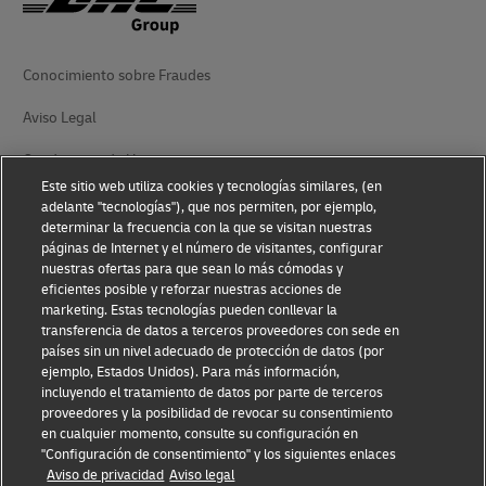
Conocimiento sobre Fraudes
Aviso Legal
Condiciones de Uso
Este sitio web utiliza cookies y tecnologías similares, (en
Aviso de Privacidad
adelante "tecnologías"), que nos permiten, por ejemplo,
determinar la frecuencia con la que se visitan nuestras
Información Adicional
páginas de Internet y el número de visitantes, configurar
nuestras ofertas para que sean lo más cómodas y
Ajustes de cookies
eficientes posible y reforzar nuestras acciones de
marketing. Estas tecnologías pueden conllevar la
transferencia de datos a terceros proveedores con sede en
Síganos
países sin un nivel adecuado de protección de datos (por
ejemplo, Estados Unidos). Para más información,
incluyendo el tratamiento de datos por parte de terceros
proveedores y la posibilidad de revocar su consentimiento
en cualquier momento, consulte su configuración en
"Configuración de consentimiento" y los siguientes enlaces
2026 © - todos los derechos reservados
Aviso de privacidad
Aviso legal