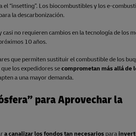
el “insetting”. Los biocombustibles y los e-combusti
para la descarbonización.
y casi no requieren cambios en la tecnología de los m
 próximos 10 años.
ares que permiten sustituir el combustible de los bu
l que los expedidores se
comprometan más allá de l
adapten a una mayor demanda.
sfera” para Aprovechar la
ar
a canalizar los fondos tan necesarios
para
invert