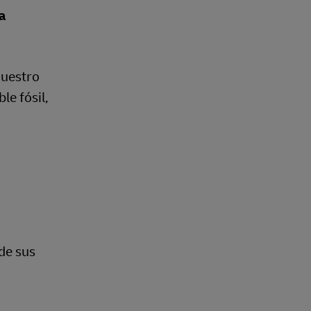
a
nuestro
le fósil,
de sus