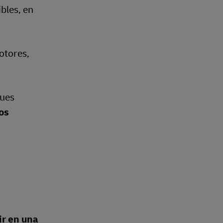
bles, en
otores,
ques
os
ir en una