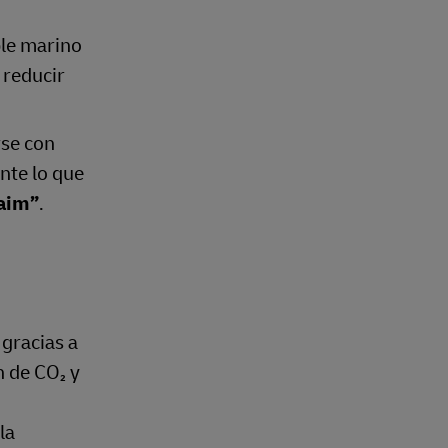
ble marino
 reducir
rse con
nte lo que
laim”
.
 gracias a
n de CO₂ y
o
la