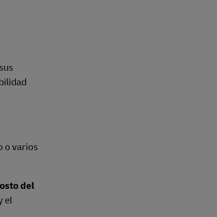
 sus
bilidad
o o varios
costo del
 el