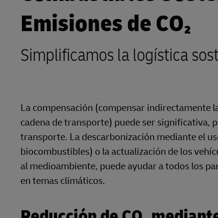
Emisiones de CO₂
LifeTrack
Simplificamos la logística so
Conozca Más Acerca de los
Portales
La compensación (compensar indirectamente las
cadena de transporte) puede ser significativa,
transporte. La descarbonización mediante el us
biocombustibles) o la actualización de los vehí
al medioambiente, puede ayudar a todos los part
en temas climáticos.
Reducción de CO₂ mediante