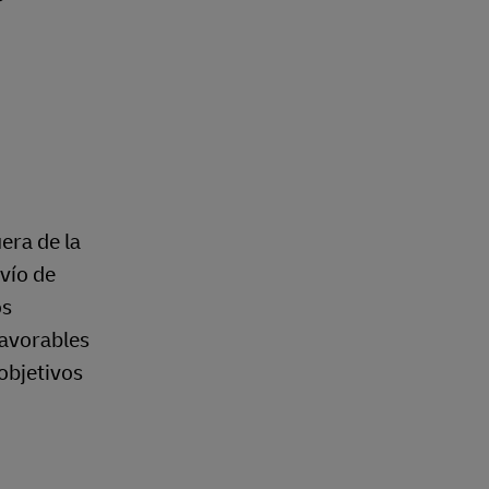
era de la
vío de
os
favorables
objetivos