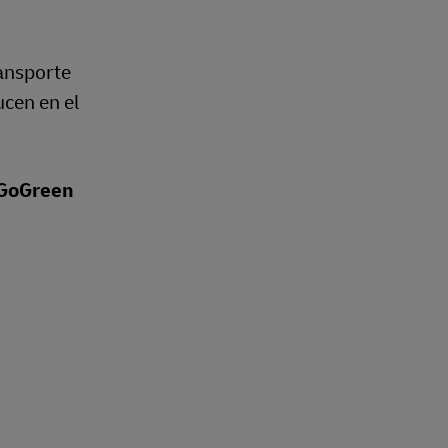
ransporte
ucen en el
GoGreen