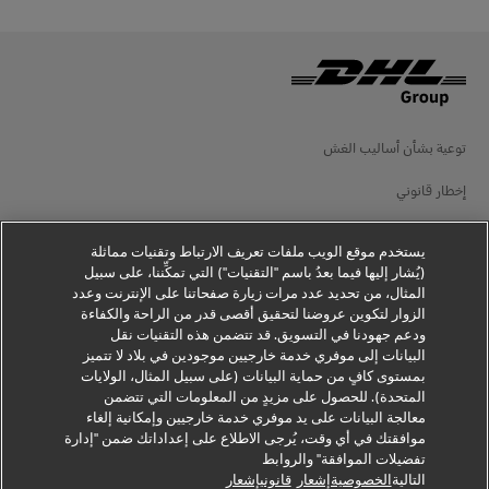
توعية بشأن أساليب الغش
إخطار قانوني
شروط الاستخدام
يستخدم موقع الويب ملفات تعريف الارتباط وتقنيات مماثلة
إخطار الخصوصية
(يُشار إليها فيما بعدُ باسم "التقنيات") التي تمكِّننا، على سبيل
المثال، من تحديد عدد مرات زيارة صفحاتنا على الإنترنت وعدد
الزوار لتكوين عروضنا لتحقيق أقصى قدر من الراحة والكفاءة
معلومات إضافية
ودعم جهودنا في التسويق. قد تتضمن هذه التقنيات نقل
البيانات إلى موفري خدمة خارجيين موجودين في بلاد لا تتميز
إعدادات ملفات تعريف الارتباط
بمستوى كافٍ من حماية البيانات (على سبيل المثال، الولايات
المتحدة). للحصول على مزيدٍ من المعلومات التي تتضمن
تابعنا
معالجة البيانات على يد موفري خدمة خارجيين وإمكانية إلغاء
موافقتك في أي وقت، يُرجى الاطلاع على إعداداتك ضمن "إدارة
تفضيلات الموافقة" والروابط
التالية
الخصوصيةإشعار
قانونيإشعار