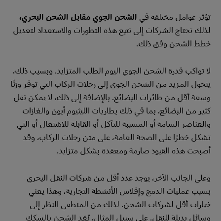
تؤثر عوامل مختلفة في
الشحن الجوي مقابل الشحن البحري،
لذلك تحتاج الشركات إلى تتبع هذه التطورات والاستعداد لتعديل
خطط الشحن وفق ذلك.
لا تواكب قدرة الشحن الجوي اليوم الطلب المتزايد. وبسبب ذلك،
يتحول المزيد من الشحن الجوي إلى رحلات الركاب التي توفر وزنًا
وسعة أقل من طائرات البضائع. بالإضافة إلى ذلك، لا يمكن نقل
كثير من البضائع، بما في ذلك بطاريات الليثيوم أيون والغازات
والعناصر السامة أو المسببة للتآكل أو القابلة للاشتعال أو التي
تشكل خطرًا على الصحة العامة، على متن رحلات الركاب، وقد
أصبحت هذه القيود صارمة ومعقدة بشكل متزايد.
وعلى الجانب الآخر، يوجد عدد أقل من شركات النقل البحري
بسبب عمليات الدمج وإفلاس الأنشطة التجارية، وهذا يعني
خيارات أقل لشركات الشحن. لذلك من المنطقي النظر إلى
وسائل بديلة للنقل. على سبيل المثال، يُعَد الشحن بالسكك