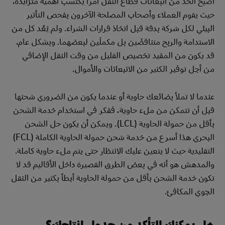
أصبح الحد من انبعاثات قطاع النقل أمراً يكتسب أهمية متزايدة،
حيث يقوم العملاء وأصحاب المصلحة الآخرون بفحص التأثير
البيئي لكل شركة بدقة قبل اتخاذ قرارات الشراء. ولم يَعُد كل من
الاستدامة والربح متناقضَين بل مكملَين لبعضهما. وبشكل عام،
قد يكون من المفيد تخصيص القليل من وقت النقل الإضافي
من أجل توفير الكثير من الانبعاثات والأموال.
عندما لا تملأ بضائعك حاوية أو عندما يكون من الضروري شحنها
قبل أن تتمكن من ملء حاوية، ففكر في استخدام خدمة الشحن
بأقل من حمولة الحاوية (LCL). ويمكن أن يكون حل الشحن
البحري هذا أسرع من خدمة شحن حمولة الحاوية الكاملة (FCL)
التقليدية حيث لا يتعين عليك الانتظار حتى يتم ملء حاوية كاملة.
والمدهش هو أنه في بعض الطرق القصيرة داخل الأقاليم قد لا
تكون خدمة الشحن بأقل من حمولة الحاوية أبطأ بكثير من النقل
الجوي المكافئ.
هل يمكنك التأكد من جدول إنتاجك؟