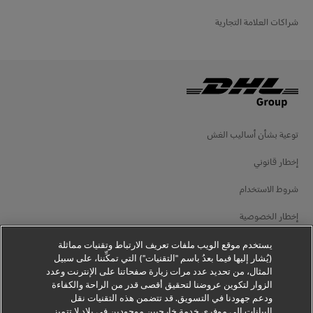
شراكات العلامة التجارية
توعية بشأن أساليب الغش
إخطار قانوني
شروط الاستخدام
إخطار الخصوصية
معلومات إضافية
يستخدم موقع الويب ملفات تعريف الارتباط وتقنيات مماثلة
(يُشار إليها فيما بعدُ باسم "التقنيات") التي تمكِّننا، على سبيل
إعدادات ملفات تعريف الارتباط
المثال، من تحديد عدد مرات زيارة صفحاتنا على الإنترنت وعدد
الزوار لتكوين عروضنا لتحقيق أقصى قدر من الراحة والكفاءة
ودعم جهودنا في التسويق. قد تتضمن هذه التقنيات نقل
تابعنا
البيانات إلى موفري خدمة خارجيين موجودين في بلاد لا تتميز