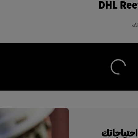
لف
احتياجاتك