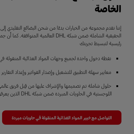
الخاصة
إننا نقدم مجموعة من الخيارات بدءًا من شحن البضائع التقليدي إلى
الحقيقية الشاملة ضمن شبكة DHL العالمية المتوافق
رئيسية لتبسيط تجربتك
نقطة دخول واحدة لجميع وجهات المواد الغذائية المنقولة في
معايير سهلة التطبيق للتشغيل وإصدار الفواتير وإعداد التقارير
حلول شاملة تم تصميمها والإشراف عليها من قِبل فريق عالم
اللوجستية في الحاويات المبردة ضمن شبكة DHL الذين يعرفون منتجاتك
التواصل مع خبير المواد الغذائية المنقولة في حاويات مبردة