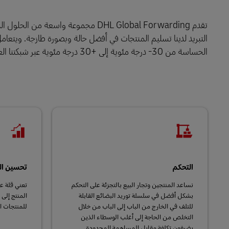
LifeTrack
تقدم DHL Global Forwarding مجموعة 
التبريد لدينا تسليم المنتجات في أفضل حالة وبصورة طازجة. ويتعامل 
الحساسة من ‎-30 درجة مئوية إلى +30 درجة مئوية عبر شبكتنا العالمية.
تعرَّف على البوابات
التحكم
تحسين ال
نساعد المنتجين وتجار البيع بالتجزئة على التحكم
تعني قلة ع
بشكل أفضل في سلسلة توريد البضائع القابلة
المنتج إلى
للتلف في الخارج من الباب إلى الباب من خلال
للمنتجات ا
التخلص من الحاجة إلى أغلب الوسطاء الذين
يضيفون تكلفة مقابل المساهمة المحدودة.