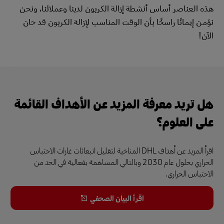
هذه العناصر أساس أنشطة إزالة الكربون لدينا وعملائنا، ونحن
نؤمن إيمانًا راسخًا بأن الوقت المناسب لإزالة الكربون قد حان
الآن!
هل تريد معرفة المزيد عن الأهداف القائمة
على العلوم؟
اقرأ المزيد عن أهداف DHL المناخية لتقليل انبعاثات غازات الاحتباس
الحراري بحلول عام 2030 وبالتالي المساهمة بفعالية في الحد من
الاحتباس الحراري.
اقرأ البيان الصحفي