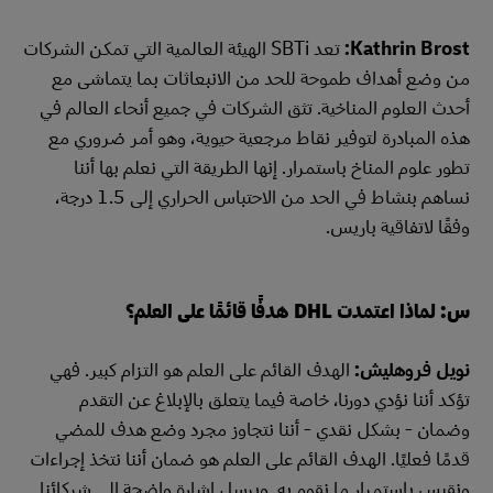
Kathrin Brost:
تعد SBTi الهيئة العالمية التي تمكن الشركات
من وضع أهداف طموحة للحد من الانبعاثات بما يتماشى مع
أحدث العلوم المناخية. تثق الشركات في جميع أنحاء العالم في
هذه المبادرة لتوفير نقاط مرجعية حيوية، وهو أمر ضروري مع
تطور علوم المناخ باستمرار. إنها الطريقة التي نعلم بها أننا
نساهم بنشاط في الحد من الاحتباس الحراري إلى 1.5 درجة،
وفقًا لاتفاقية باريس.
س: لماذا اعتمدت DHL هدفًا قائمًا على العلم؟
نويل فروهليش:
الهدف القائم على العلم هو التزام كبير. فهي
تؤكد أننا نؤدي دورنا، خاصة فيما يتعلق بالإبلاغ عن التقدم
وضمان - بشكل نقدي - أننا نتجاوز مجرد وضع هدف للمضي
قدمًا فعليًا. الهدف القائم على العلم هو ضمان أننا نتخذ إجراءات
ونقيس باستمرار ما نقوم به. ويرسل إشارة واضحة إلى شركائنا