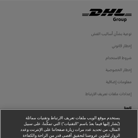
توعية بشأن أساليب الغش
إخطار قانوني
شروط الاستخدام
إخطار الخصوصية
معلومات إضافية
إعدادات ملفات تعريف الارتباط
تابعنا
يستخدم موقع الويب ملفات تعريف الارتباط وتقنيات مماثلة
(يُشار إليها فيما بعدُ باسم "التقنيات") التي تمكِّننا، على سبيل
المثال، من تحديد عدد مرات زيارة صفحاتنا على الإنترنت وعدد
الزوار لتكوين عروضنا لتحقيق أقصى قدر من الراحة والكفاءة