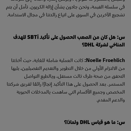
في سلسلة القيمة، ونحن جادون بشأن إزالة الكربون. نأمل أن يتم
تشجيع الآخرين في السوق على اتباع رائدتنا في مجال الاستدامة.
س: هل كان من الصعب الحصول على تأكيد SBTi للهدف
المناخي لشركة DHL؟
Noelle Froehlich:
كانت العملية شاملة للغاية، حيث أخذتنا
من الالتزام الأولي من خلال التطوير والتقديم التفصيليين، يليها
التحقق من صحة طرف ثالث مستقل، وبالطبع التواصل
المستمر. يعد الحصول على هذا التأكيد إنجازًا رائعًا لفريق شركتنا
المخصص وجميع الأقسام التي ساهمت بالمدخلات الحيوية
والدعم المقدم.
س: ما هو قياس DHL ولماذا؟