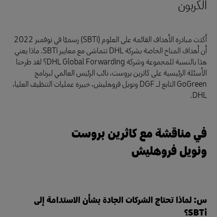
الكربون
أكدت مبادرة الأهداف القائمة على العلوم (SBTi) رسميًا في نوفمبر 2022
أن أهداف المناخ الخاصة بشركة DHL تتماشى مع معايير SBTi. ماذا يعني
هذا بالنسبة للمجموعة وشركة DHL Global Forwarding؟ لقد طرحنا
الأسئلة الرئيسية على كاثرين بروست، نائب الرئيس العالمي لبرنامج
GoGreen التابع لـ DGF ونويل فروهليش، خبيرة عمليات التنظيف العليا،
DHL.
في مناقشة مع كاثرين بروست
ونويل فروهليش
س: لماذا تحتاج الشركات الجادة بشأن الاستدامة إلى
SBTi؟