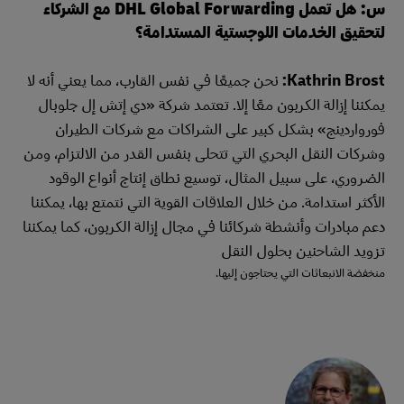
س: هل تعمل DHL Global Forwarding مع الشركاء
لتحقيق الخدمات اللوجستية المستدامة؟
Kathrin Brost:
نحن جميعًا في نفس القارب، مما يعني أنه لا
يمكننا إزالة الكربون معًا إلا. تعتمد شركة «دي إتش إل جلوبال
فورواردينج» بشكل كبير على الشراكات مع شركات الطيران
وشركات النقل البحري التي تتحلى بنفس القدر من الالتزام، ومن
الضروري، على سبيل المثال، توسيع نطاق إنتاج أنواع الوقود
الأكثر استدامة. من خلال العلاقات القوية التي نتمتع بها، يمكننا
دعم مبادرات وأنشطة شركائنا في مجال إزالة الكربون، كما يمكننا
تزويد الشاحنين بحلول النقل
منخفضة الانبعاثات التي يحتاجون إليها.