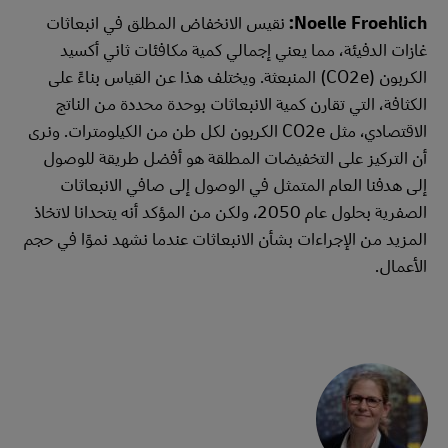
Noelle Froehlich:
نقيس الانخفاض المطلق في انبعاثات
غازات الدفيئة، مما يعني إجمالي كمية مكافئات ثاني أكسيد
الكربون (CO2e) المنبعثة. ويختلف هذا عن القياس بناءً على
الكثافة، التي تقارن كمية الانبعاثات بوحدة محددة من الناتج
الاقتصادي، مثل CO2e الكربون لكل طن من الكيلومترات. ونرى
أن التركيز على التخفيضات المطلقة هو أفضل طريقة للوصول
إلى هدفنا العام المتمثل في الوصول إلى صافي الانبعاثات
الصفرية بحلول عام 2050، ولكن من المؤكد أنه يتحدانا لاتخاذ
المزيد من الإجراءات بشأن الانبعاثات عندما نشهد نموًا في حجم
الأعمال.