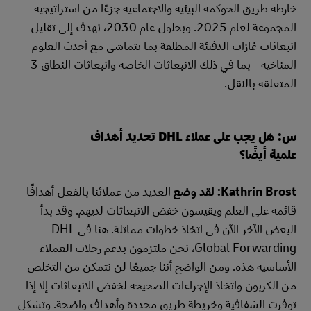
خارطة طريق الحوكمة البيئية والاجتماعية جزءًا من استراتيجية
المجموعة لعام 2025. وبحلول عام 2030، نهدف إلى تقليل
انبعاثات غازات الدفيئة المطلقة بما يتماشى مع أحدث العلوم
المناخية - بما في ذلك الانبعاثات الخاصة وانبعاثات النطاق 3
المتعلقة بالنقل.
س: هل يجب على عملاء DHL تحديد أهداف
علمية أيضًا؟
Kathrin Brost: لقد وضع
العديد من عملائنا بالفعل أهدافًا
قائمة على العلم ويقيسون خفض الانبعاثات لديهم. وقد بدأ
البعض الآخر الآن في اتخاذ خطوات مماثلة. هنا في DHL
Global Forwarding، نحن ملتزمون بدعم رحلات العملاء
الأساسية هذه. ومن الواضح أننا جميعًا لن نتمكن من التخلص
من الكربون واتخاذ الإجراءات الصحيحة لخفض الانبعاثات إلا إذا
توفرت الشفافية وخريطة طريق محددة وأهداف واضحة. وتشكل