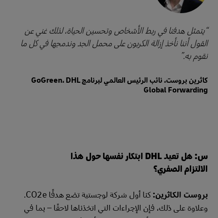
يتمثل هدفنا في ربط الأشخاص وتحسين الحياة، لذلك غني عن
القول أننا نأخذ إزالة الكربون على محمل الجد وندمجها في كل ما
نقوم به.
كاثرين بروست، نائب الرئيس العالمي لبرنامج GoGreen، DHL
Global Forwarding
س: هل تعيد DHL ابتكار نفسها حول هذا
الالتزام الصفري؟
بروست الكاثرين:
كنا أول شركة لوجستية تضع هدفًا CO2e.
وعلاوة على ذلك، فإن الإجراءات التي اتخذناها لاحقًا – بما في