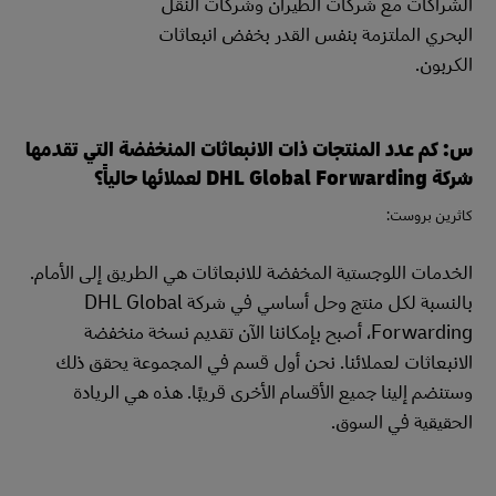
الشراكات مع شركات الطيران وشركات النقل
البحري الملتزمة بنفس القدر بخفض انبعاثات
الكربون.
س: كم عدد المنتجات ذات الانبعاثات المنخفضة التي تقدمها
شركة DHL Global Forwarding لعملائها حالياً؟
كاثرين بروست:
الخدمات اللوجستية المخفضة للانبعاثات هي الطريق إلى الأمام.
بالنسبة لكل منتج وحل أساسي في شركة DHL Global
Forwarding، أصبح بإمكاننا الآن تقديم نسخة منخفضة
الانبعاثات لعملائنا. نحن أول قسم في المجموعة يحقق ذلك
وستنضم إلينا جميع الأقسام الأخرى قريبًا. هذه هي الريادة
الحقيقية في السوق.