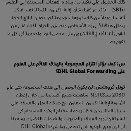
ذلك الحصول على تأكيد من مبادرة الأهداف المستندة إلى العلوم
(SBTi) – تؤكد موقفنا بشأن إزالة الكربون. لكننا لا نعيد ابتكار
أنفسنا. وبدلاً من ذلك، نوجه المجموعة نحو تحقيق نتائج ناجحة.
يتمثل هدفنا في ربط الأشخاص وتحسين الحياة، لذلك غني عن
القول أننا نأخذ إزالة الكربون على محمل الجد وندمجها في كل ما
نقوم به.
س: كيف يؤثر التزام المجموعة بالهدف القائم على العلوم
على DHL Global Forwarding؟
نويل فروهليش: لن يكون
الوصول إلى هدف المجموعة حتى عام
2030 ممكنًا إلا إذا ساهمت جميع أقسامنا من خلال إعطاء
الأولوية لإزالة الكربون بالتعاون مع شركاء النقل والعملاء، على
سبيل المثال من خلال زيادة استخدام الوقود المستدام في
الشبكة وتزويد العملاء بالمنتجات والخدمات الخضراء. يسعدنا
أن نرى مدى الجدية التي تتعامل بها شركة DHL Global