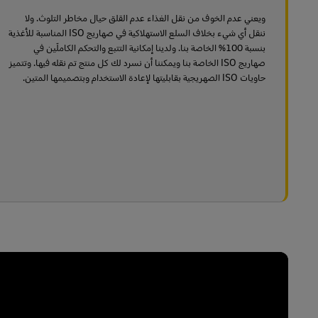
ويعني عدم الخوف من نقل الغذاء عدم القلق حيال مخاطر التلوث. ولا
ننقل أي شيء بخلاف السلع الاستهلاكية في صهاريج ISO المناسبة للأغذية
بنسبة 100% الخاصة بنا. ولدينا إمكانية التتبع والتحكم الكاملَين في
صهاريج ISO الخاصة بنا ويمكننا أن نسرد لك كل منتج تم نقله فيها. وتتميز
حاويات ISO الصهريجية بقابليتها لإعادة الاستخدام وبتصميمها المتين.