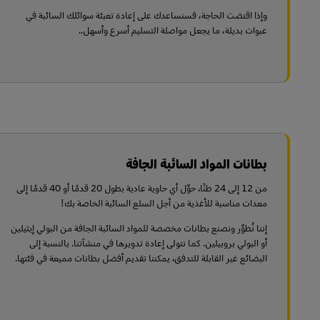
وإذا اقتضت الحاجة، فسنساعدك على إعادة تعبئة سوائلك السائبة في
عبوات بديلة، ما يجعل مواصلة التسليم أسرع وأسهل..
بطانات المواد السائبة الجافة
من 12 إلى 24 طنًا، حوِّل أي حاوية عادية بطول 20 قدمًا أو 40 قدمًا إلى
معدات مناسبة للأغذية من أجل السلع السائبة الخاصة بك!
إننا نُطوِّر ونصنع بطانات مخصصة للمواد السائبة الجافة من البولي إيثيلين
أو البولي بروبيلين. كما نتولى إعادة تدويرها في منشآتنا. بالنسبة إلى
البضائع غير القابلة للتدفق، يمكننا تقديم أفضل بطانات مميعة في فئتها.