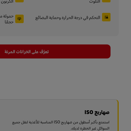
التلوث
الكربون 
حمولة مح
التحكم في درجة الحرارة وحماية البضائع
حجمًا
تعرَّف على الخزانات المرنة
صهاريج ISO
استمتع بأكبر أسطول من صهاريج ISO المناسبة للأغذية لنقل جميع
السوائل غير الخطرة لديك.