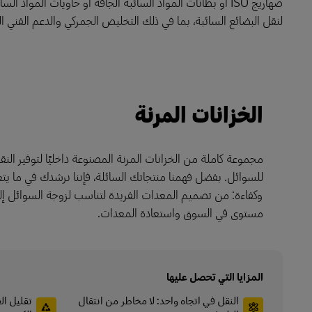
صهاريج ISO أو بطانات المواد السائبة الجافة أو حاويات ال
لنقل البضائع السائبة، بما في ذلك التخليص الجمركي والدعم الفني ال
LifeTrack
تعرَّف على البوابات
الخزانات المرنة
مجموعة كاملة من الخزانات المرنة المصنوعة داخليًا لتوفير النقل 
للسوائل. بفضل فهمنا منتجاتك السائلة، فإننا نرشدك في ما يتع
وكفاءة: من تصميم المعدات الفريدة لتناسب لزوجة السوائل إلى 
مستوى في السوق واستعادة المعدات.
المزايا التي تحصل عليها
النقل في اتجاه واحد: لا مخاطر من انتقال
تقليل ال