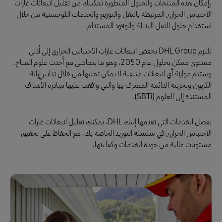
بإمكان هذه المنتجات والحلول المتطورة تمكينك من تقليل انبعاثات غازات
الاحتباس الحراري المرتبطة بالنقل والتوزيع والخدمات اللوجستية من خلال
استخدام حلول النقل البديلة والوقود المستدام.
تلتزم DHL Group بخفض انبعاثات غازات الاحتباس الحراري إلى أدنى
مستوى ممكن بحلول عام 2050، وهو ما يتماشى مع أحدث علوم المناخ.
وستتم موازنة أي انبعاثات متبقية لا يمكن تجنبها من خلال تدابير إزالة
الكربون وتخزينه الدائمة المعترف بها والتي وافقت عليها مبادرة الأهداف
المستندة إلى العلوم (SBTi).
بفضل الخدمات التي تقدمها إليك DHL، يمكنك تقليل انبعاثات غازات
الاحتباس الحراري في سلسلة التوريد الخاصة بك، مع الحفاظ على تحقيق
مستويات عالية من جودة الخدمات وكفاءتها.