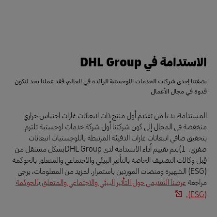
الاستدامة في DHL Group
بصفتنا إحدى شركات الخدمات اللوجستية الرائدة في العالم، فقد عملنا بجد لنكون
قدوة في مجال الأعمال
المستدامة، بدءًا من تقديم أول منتج ذات انبعاثات غازات احتباس حراري
منخفضة في المجال إلى كون شركتنا أول شركة خدمات لوجستية تلتزم
بتحقيق صافي انبعاثات غازات الدفيئة المرتبطة باللوجستيات انبعاثات
صفري. 1)يتم تقييم أداء الاستدامة لدى DHL Groupبشكل مستقل من
قِبل وكالات التصنيف الخاصة بالتأثير البيئي والاجتماعي والمتعلق بالحوكمة
(ESG) الشهيرة ومنصات الموردين باستمرار. لمزيد من المعلومات، يرجى
مراجعة
عرضنا التقديمي حول التأثير البيئي والاجتماعي والمتعلق بالحوكمة
(ESG).