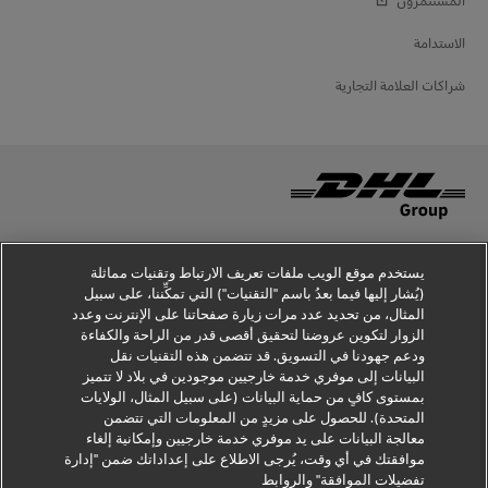
الاستدامة
شراكات العلامة التجارية
توعية بشأن أساليب الغش
يستخدم موقع الويب ملفات تعريف الارتباط وتقنيات مماثلة
(يُشار إليها فيما بعدُ باسم "التقنيات") التي تمكِّننا، على سبيل
إخطار قانوني
المثال، من تحديد عدد مرات زيارة صفحاتنا على الإنترنت وعدد
الزوار لتكوين عروضنا لتحقيق أقصى قدر من الراحة والكفاءة
شروط الاستخدام
ودعم جهودنا في التسويق. قد تتضمن هذه التقنيات نقل
البيانات إلى موفري خدمة خارجيين موجودين في بلاد لا تتميز
إخطار الخصوصية
بمستوى كافٍ من حماية البيانات (على سبيل المثال، الولايات
المتحدة). للحصول على مزيدٍ من المعلومات التي تتضمن
معلومات إضافية
معالجة البيانات على يد موفري خدمة خارجيين وإمكانية إلغاء
موافقتك في أي وقت، يُرجى الاطلاع على إعداداتك ضمن "إدارة
إعدادات ملفات تعريف الارتباط
تفضيلات الموافقة" والروابط