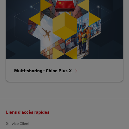
Multi-shoring - Chine Plus X
Pied
Liens d’accès rapides
de
page
Service Client