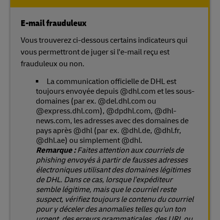
E-mail frauduleux
Vous trouverez ci-dessous certains indicateurs qui
vous permettront de juger si l'e-mail reçu est
frauduleux ou non.
La communication officielle de DHL est
toujours envoyée depuis @dhl.com et les sous-
domaines (par ex. @del.dhl.com ou
@express.dhl.com), @dpdhl.com, @dhl-
news.com, les adresses avec des domaines de
pays après @dhl (par ex. @dhl.de, @dhl.fr,
@dhl.ae) ou simplement @dhl.
Remarque :
Faites attention aux courriels de
phishing envoyés à partir de fausses adresses
électroniques utilisant des domaines légitimes
de DHL. Dans ce cas, lorsque l'expéditeur
semble légitime, mais que le courriel reste
suspect, vérifiez toujours le contenu du courriel
pour y déceler des anomalies telles qu'un ton
urgent, des erreurs grammaticales, des URL ou