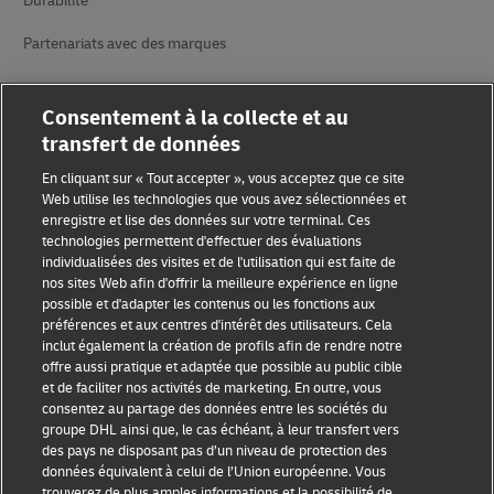
Durabilité
Partenariats avec des marques
Consentement à la collecte et au
transfert de données
En cliquant sur « Tout accepter », vous acceptez que ce site
Web utilise les technologies que vous avez sélectionnées et
enregistre et lise des données sur votre terminal. Ces
Sensibilisation à la fraude
technologies permettent d'effectuer des évaluations
individualisées des visites et de l'utilisation qui est faite de
Mention légale
nos sites Web afin d'offrir la meilleure expérience en ligne
possible et d'adapter les contenus ou les fonctions aux
Conditions d’utilisation
préférences et aux centres d'intérêt des utilisateurs. Cela
inclut également la création de profils afin de rendre notre
Avis de confidentialité
offre aussi pratique et adaptée que possible au public cible
et de faciliter nos activités de marketing. En outre, vous
Informations complémentaires
consentez au partage des données entre les sociétés du
groupe DHL ainsi que, le cas échéant, à leur transfert vers
Paramètres des cookies
des pays ne disposant pas d’un niveau de protection des
données équivalent à celui de l’Union européenne. Vous
Suivez-nous
trouverez de plus amples informations et la possibilité de