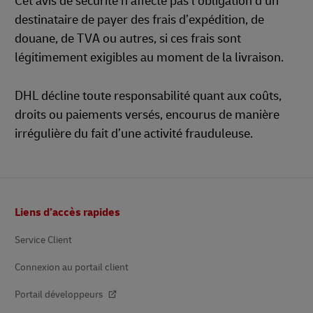
Cet avis de sécurité n’affecte pas l’obligation d’un
destinataire de payer des frais d’expédition, de
douane, de TVA ou autres, si ces frais sont
légitimement exigibles au moment de la livraison.
DHL décline toute responsabilité quant aux coûts,
droits ou paiements versés, encourus de manière
irrégulière du fait d’une activité frauduleuse.
Pied
Liens d’accès rapides
de
page
Service Client
Connexion au portail client
Portail développeurs