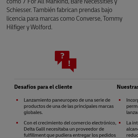
como 7 For All Mankind, Bare Necessities y
Schiesser. También fabrican prendas bajo
licencia para marcas como Converse, Tommy
Hilfiger y Wolford.
Desafíos para el cliente
Nuestra
Lanzamiento paneuropeo de una serie de
Incor
productos de una de las principales marcas
permi
globales.
lanza
Con el crecimiento del comercio electrónico,
La in
Delta Galil necesitaba un proveedor de
alcan
fulfillment que pudiera entregar los pedidos
reduc