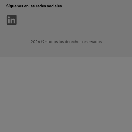
Síguenos en las redes sociales
2026 © - todos los derechos reservados
Abre
Abre
una
un
nueva
enlace
ventana
externo