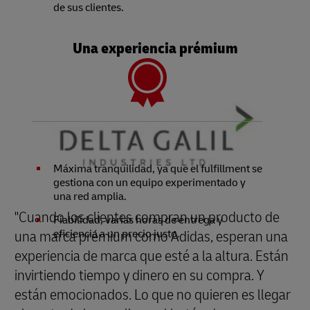
de sus clientes.
Una experiencia prémium
Ventajas para los clientes
Máxima tranquilidad, ya que el fulfillment se
gestiona con un equipo experimentado y
una red amplia.
"Cuando los clientes compran un producto de
Fiabilidad, varias horas de entrega y
una marca prémium como Adidas, esperan una
eficiencia a un precio justo.
experiencia de marca que esté a la altura. Están
invirtiendo tiempo y dinero en su compra. Y
están emocionados. Lo que no quieren es llegar