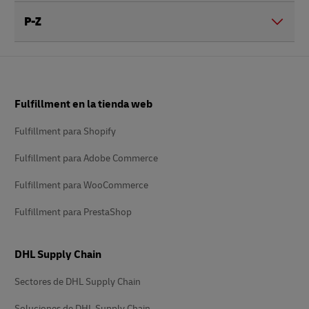
P-Z
Pie
Fulfillment en la tienda web
de
página
Fulfillment para Shopify
Fulfillment para Adobe Commerce
Fulfillment para WooCommerce
Fulfillment para PrestaShop
DHL Supply Chain
Sectores de DHL Supply Chain
Soluciones de DHL Supply Chain