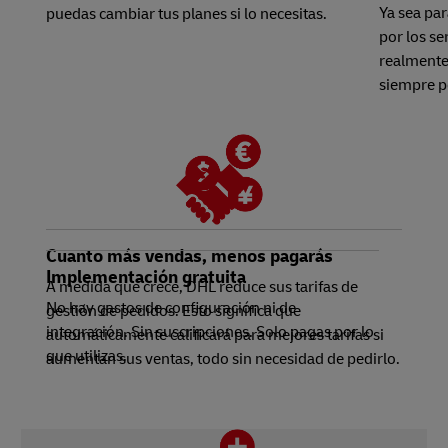
Ya sea par
puedas cambiar tus planes si lo necesitas.
por los se
realmente
siempre 
Cuanto más vendas, menos pagarás
Implementación gratuita
A medida que crece, DHL reduce sus tarifas de
No hay gastos de configuración ni de
gestión de pedidos. Esto significa que
integración. Sin suscripciones. Solo pagas por lo
automáticamente calificará para mejores tarifas si
que utilizas.
aumentan sus ventas, todo sin necesidad de pedirlo.