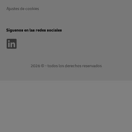
Ajustes de cookies
Síguenos en las redes sociales
2026 © - todos los derechos reservados
Abre
Abre
una
un
nueva
enlace
ventana
externo