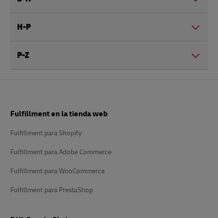
H-P
P-Z
Pie
Fulfillment en la tienda web
de
página
Fulfillment para Shopify
Fulfillment para Adobe Commerce
Fulfillment para WooCommerce
Fulfillment para PrestaShop