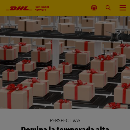
Navegación
Primaria
Seleccionar
Buscar
Menú
ubicación
PERSPECTIVAS
Domina la temporada alta