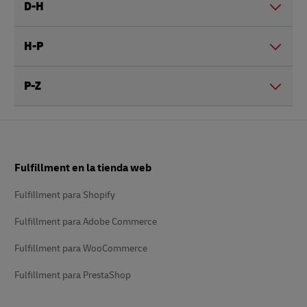
D-H
H-P
P-Z
Pie
Fulfillment en la tienda web
de
página
Fulfillment para Shopify
Fulfillment para Adobe Commerce
Fulfillment para WooCommerce
Fulfillment para PrestaShop