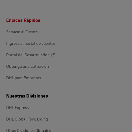
Pie
Enlaces Rápidos
de
página
Servicio al Cliente
Ingrese al portal de clientes
Portal del Desarrollador
Obtenga una Cotización
DHL para Empresas
Nuestras Divisiones
DHL Express
DHL Global Forwarding
Otras Divisiones Globales