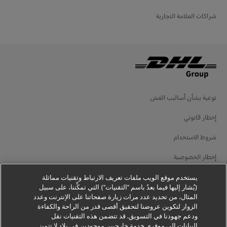
شراكات العلامة التجارية
توعية بشأن أساليب الغش
إخطار قانوني
شروط الاستخدام
إخطار الخصوصية
معلومات إضافية
يستخدم موقع الويب ملفات تعريف الارتباط وتقنيات مماثلة
(يُشار إليها فيما بعدُ باسم "التقنيات") التي تمكِّننا، على سبيل
إعدادات ملفات تعريف الارتباط
المثال، من تحديد عدد مرات زيارة صفحاتنا على الإنترنت وعدد
الزوار لتكوين عروضنا لتحقيق أقصى قدر من الراحة والكفاءة
ودعم جهودنا في التسويق. قد تتضمن هذه التقنيات نقل
تابعنا
البيانات إلى موفري خدمة خارجيين موجودين في بلاد لا تتميز