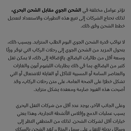
تؤثر عوامل مختلفة في
الشحن الجوي مقابل الشحن البحري،
لذلك تحتاج الشركات إلى تتبع هذه التطورات والاستعداد لتعديل
خطط الشحن وفق ذلك.
لا تواكب قدرة الشحن الجوي اليوم الطلب المتزايد. وبسبب ذلك،
يتحول المزيد من الشحن الجوي إلى رحلات الركاب التي توفر وزنًا
وسعة أقل من طائرات البضائع. بالإضافة إلى ذلك، لا يمكن نقل
كثير من البضائع، بما في ذلك بطاريات الليثيوم أيون والغازات
والعناصر السامة أو المسببة للتآكل أو القابلة للاشتعال أو التي
تشكل خطرًا على الصحة العامة، على متن رحلات الركاب، وقد
أصبحت هذه القيود صارمة ومعقدة بشكل متزايد.
وعلى الجانب الآخر، يوجد عدد أقل من شركات النقل البحري
بسبب عمليات الدمج وإفلاس الأنشطة التجارية، وهذا يعني
خيارات أقل لشركات الشحن. لذلك من المنطقي النظر إلى
وسائل بديلة للنقل. على سبيل المثال، يُعَد الشحن بالسكك