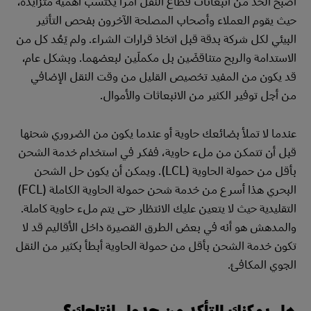
أصبح الحد من انبعاثات قطاع النقل أمراً يكتسب أهمية متزايدة،
حيث يقوم العملاء وأصحاب المصلحة الآخرون بفحص التأثير
البيئي لكل شركة بدقة قبل اتخاذ قرارات الشراء. ولم يَعُد كل من
الاستدامة والربح متناقضَين بل مكملَين لبعضهما. وبشكل عام،
قد يكون من المفيد تخصيص القليل من وقت النقل الإضافي
من أجل توفير الكثير من الانبعاثات والأموال.
عندما لا تملأ بضائعك حاوية أو عندما يكون من الضروري شحنها
قبل أن تتمكن من ملء حاوية، ففكر في استخدام خدمة الشحن
بأقل من حمولة الحاوية (LCL). ويمكن أن يكون حل الشحن
البحري هذا أسرع من خدمة شحن حمولة الحاوية الكاملة (FCL)
التقليدية حيث لا يتعين عليك الانتظار حتى يتم ملء حاوية كاملة.
والمدهش هو أنه في بعض الطرق القصيرة داخل الأقاليم قد لا
تكون خدمة الشحن بأقل من حمولة الحاوية أبطأ بكثير من النقل
الجوي المكافئ.
هل يمكنك التأكد من جدول إنتاجك؟