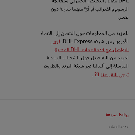
DHL مقابل التخليص الجمركي ومعالجة
الرسوم والضرائب أو أيٍّ منهما سارية دون
تغيير.
للمزيد من المعلومات حول الشحن إلى الاتحاد
الأوروبي عبر شركة DHL Express،
يُرجى
التواصل مع خدمة عملاء DHL المحلية
.
لمزيد من التفاصيل حول الشحنات البريدية
المرسلة إلى ألمانيا عبر شبكة البريد والطرود،
يُرجى النقر هنا
.
التذييل
روابط سريعة
خدمة العملاء