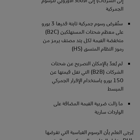
إلى الشركات) إلى الاتحاد الأوروبي للرسوم
الجمركية
ستُفرض رسوم جمركية ثابتة قدرها 3 يورو
على معظم شحنات المستهلكين (B2C)
منخفضة القيمة لكل بند مصنف برمز من
رموز النظام المنسق (HS)
لم يُعدّ بالإمكان التصريح عن شحنات
الشركات (B2B) التي تقل قيمتها عن
150 يورو باستخدام الإقرار الجمركي
المبسط
ما زالت ضريبة القيمة المضافة على
الواردات سارية
يُرجى العلم بأن الرسوم القياسية التي تفرضها