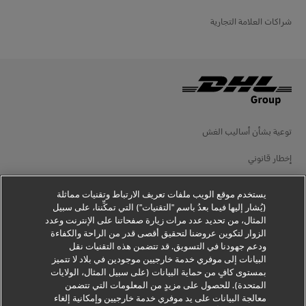
شراكات العلامة التجارية
توعية بشأن أساليب الغش
إخطار قانوني
شروط الاستخدام
يستخدم موقع الويب ملفات تعريف الارتباط وتقنيات مماثلة
(يُشار إليها فيما بعدُ باسم "التقنيات") التي تمكِّننا، على سبيل
إخطار الخصوصية
المثال، من تحديد عدد مرات زيارة صفحاتنا على الإنترنت وعدد
الزوار لتكوين عروضنا لتحقيق أقصى قدر من الراحة والكفاءة
معلومات إضافية
ودعم جهودنا في التسويق. قد تتضمن هذه التقنيات نقل
البيانات إلى موفري خدمة خارجيين موجودين في بلاد لا تتميز
إعدادات ملفات تعريف الارتباط
بمستوى كافٍ من حماية البيانات (على سبيل المثال، الولايات
المتحدة). للحصول على مزيدٍ من المعلومات التي تتضمن
تابعنا
معالجة البيانات على يد موفري خدمة خارجيين وإمكانية إلغاء