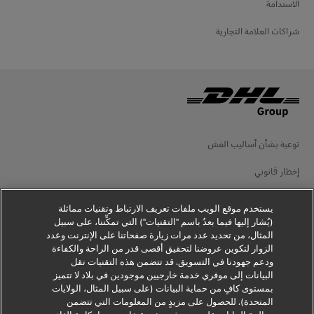
الاستدامة
شراكات العلامة التجارية
توعية بشأن أساليب الغش
إخطار قانوني
شروط الاستخدام
يستخدم موقع الويب ملفات تعريف الارتباط وتقنيات مماثلة
(يُشار إليها فيما بعدُ باسم "التقنيات") التي تمكِّننا، على سبيل
إخطار الخصوصية
المثال، من تحديد عدد مرات زيارة صفحاتنا على الإنترنت وعدد
الزوار لتكوين عروضنا لتحقيق أقصى قدر من الراحة والكفاءة
معلومات إضافية
ودعم جهودنا في التسويق. قد تتضمن هذه التقنيات نقل
البيانات إلى موفري خدمة خارجيين موجودين في بلاد لا تتميز
إعدادات ملفات تعريف الارتباط
بمستوى كافٍ من حماية البيانات (على سبيل المثال، الولايات
المتحدة). للحصول على مزيدٍ من المعلومات التي تتضمن
تابعنا