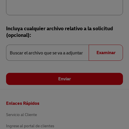
Incluya cualquier archivo relativo a la solicitud
(opcional):
Buscar
el
Examinar
Buscar el archivo que se va a adjuntar
archivo
que
se
va
a
adjuntar
Enviar
Pie
Enlaces Rápidos
de
página
Servicio al Cliente
Ingrese al portal de clientes