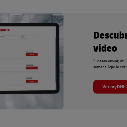
Descubr
video
Si desea enviar, uti
semana Aquí le coti
Ver myDHLi 