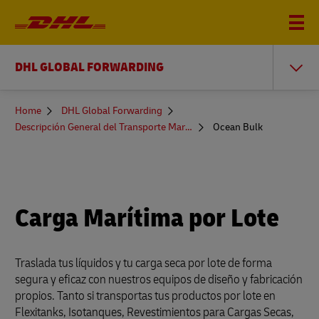
DHL GLOBAL FORWARDING
You
Home
DHL Global Forwarding
are
Descripción General del Transporte Marítimo
Ocean Bulk
here
Carga Marítima por Lote
Traslada tus líquidos y tu carga seca por lote de forma
segura y eficaz con nuestros equipos de diseño y fabricación
propios. Tanto si transportas tus productos por lote en
Flexitanks, Isotanques, Revestimientos para Cargas Secas,