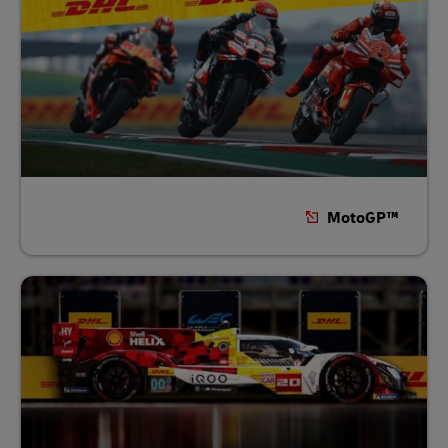
MotoGP™‎