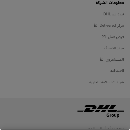
معلومات الشركة
نبذة عن DHL
مركز Delivered‎
فرص عمل
مركز الصحافة
المستثمرون
الاستدامة
شراكات العلامة التجارية
توعية بشأن أساليب الغش