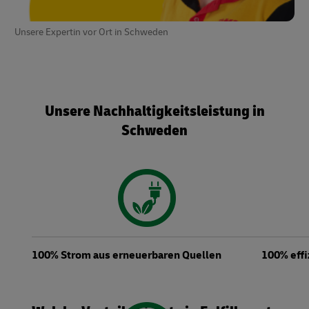
Unsere Expertin vor Ort in Schweden
Unsere Nachhaltigkeitsleistung in
Schweden
100% Strom aus erneuerbaren Quellen
100% eff