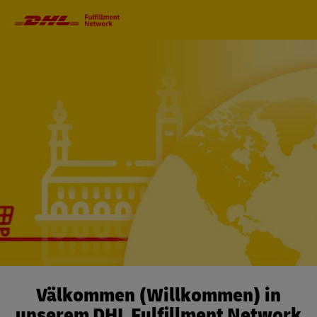
Primärnavigation
Välkommen (Willkommen) in
unserem DHL Fulfillment Network