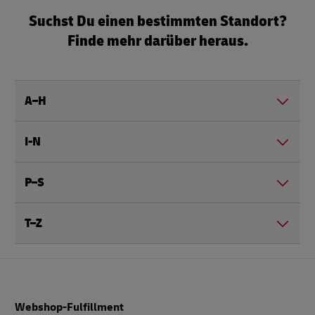
Suchst Du einen bestimmten Standort?
Finde mehr darüber heraus.
A–H
I-N
P–S
T–Z
Fußzeile
Webshop-Fulfillment