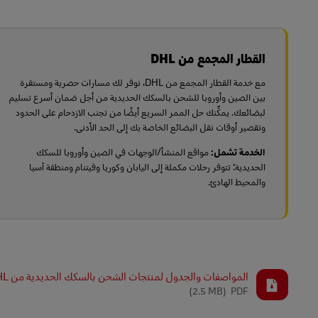
القطار المجمع من DHL
مع خدمة القطار المجمع من DHL، نوفر لك مسارات حصرية ومستقرة
بين الصين وأوروبا للشحن بالسكك الحديدية من أجل ضمان أسرع تسليم
لبضائعك. يمكِّنك حل الممر السريع أيضًا من تجنب الازدحام على الحدود
وتقصير أوقات نقل البضائع الخاصة بك إلى الحد الأدنى.
الخدمة تشمل:
مواقع المنشأ/الوجهات في الصين وأوروبا للسكك
الحديدية؛
تتوفر رحلات مكملة إلى اليابان وكوريا وفيتنام ومنطقة آسيا
والمحيط الهادئ.
المواصفات والجدول لمنتجات الشحن بالسكك الحديدية من DHL
(2.5 MB)
PDF