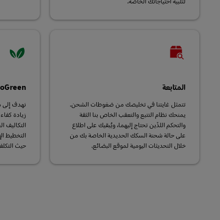
لتلبية احتياجاتك الخاصة.
المتابعة
oGreen
تتمثل غايتنا في تخليصك من ضغوطات الشحن.
نهدف إلى م
يمنحك نظام التتبع والتعقب الخاص بنا الثقة
زيادة كفاء
والتحكم اللذَين تحتاج إليهما، ويُبقيك على اطلاع
التكاليف ا
على حالة شحنة السكك الحديدية الخاصة بك من
التخطيط ال
خلال التحديثات اليومية لموقع البضائع.
حيث التكلفة