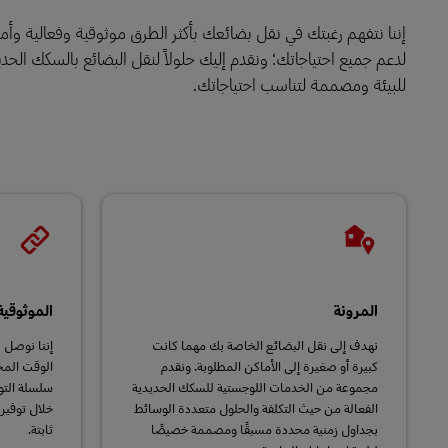
إننا نتفهم رغبتك في نقل بضائعك بأكثر الطرق موثوقية وفعالية وأما
LifeTrack
لدعم جميع احتياجاتك؛ ونقدم إليك حلولاً لنقل البضائع بالسكك الحد
للبيئة ومصممة لتناسب احتياجاتك.
تعرَّف على البوابات
المرونة
الموثوقية
نهدف إلى نقل البضائع الخاصة بك مهما كانت
إننا نوصل 
كبيرة أو صغيرة إلى الأماكن المطلوبة. ونقدم
الوقت المح
مجموعة من الخدمات اللوجستية للسكك الحديدية
سلسلة التو
الفعالة من حيث التكلفة والحلول متعددة الوسائط
خلال توفير
بجداول زمنية محددة مسبقًا ومصممة خصيصًا
ثابتة.