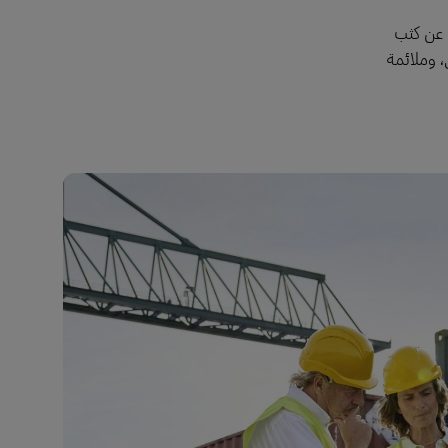
ك عن كثب
، وملائمة