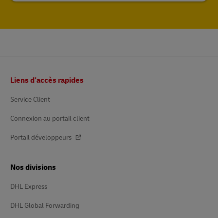
Pied
Liens d’accès rapides
de
page
Service Client
Connexion au portail client
Portail développeurs
Nos divisions
DHL Express
DHL Global Forwarding