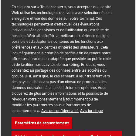
En cliquant sur « Tout accepter », vous acceptez que ce site
Web utilise les technologies que vous avez sélectionnées et
enregistre et lise des données sur votre terminal. Ces
Sensibilisation à la fraude
technologies permettent d'effectuer des évaluations
individualisées des visites et de l'utilisation qui est faite de
Mention légale
nos sites Web afin d'offrir la meilleure expérience en ligne
possible et d'adapter les contenus ou les fonctions aux
Conditions d’utilisation
préférences et aux centres d'intérêt des utilisateurs. Cela
inclut également la création de profils afin de rendre notre
Avis de confidentialité
offre aussi pratique et adaptée que possible au public cible
et de faciliter nos activités de marketing. En outre, vous
Informations complémentaires
consentez au partage des données entre les sociétés du
groupe DHL ainsi que, le cas échéant, à leur transfert vers
Paramètres des cookies
des pays ne disposant pas d’un niveau de protection des
données équivalent à celui de l’Union européenne. Vous
Suivez-nous
trouverez de plus amples informations et la possibilité de
révoquer votre consentement à tout moment ou de
modifier les paramètres sous « Paramètres de
consentement ».
Avis de confidentialité
Avis juridique
Paramètres de consentement
2026 © - all rights reserved