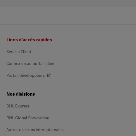
Pied
Liens d’accès rapides
de
page
Service Client
Connexion au portail client
Portail développeurs
Nos divisions
DHL Express
DHL Global Forwarding
Autres divisions internationales