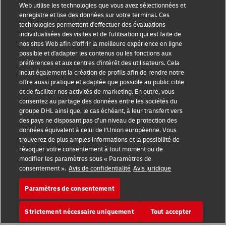
Web utilise les technologies que vous avez sélectionnées et
Sensibilisation à la fraude
enregistre et lise des données sur votre terminal. Ces
technologies permettent d'effectuer des évaluations
Mention légale
individualisées des visites et de l'utilisation qui est faite de
nos sites Web afin d'offrir la meilleure expérience en ligne
Conditions d’utilisation
possible et d'adapter les contenus ou les fonctions aux
préférences et aux centres d'intérêt des utilisateurs. Cela
inclut également la création de profils afin de rendre notre
Avis de confidentialité
offre aussi pratique et adaptée que possible au public cible
et de faciliter nos activités de marketing. En outre, vous
Informations complémentaires
consentez au partage des données entre les sociétés du
groupe DHL ainsi que, le cas échéant, à leur transfert vers
Paramètres des cookies
des pays ne disposant pas d’un niveau de protection des
données équivalent à celui de l’Union européenne. Vous
Suivez-nous
trouverez de plus amples informations et la possibilité de
révoquer votre consentement à tout moment ou de
modifier les paramètres sous « Paramètres de
consentement ».
Avis de confidentialité
Avis juridique
Paramètres de consentement
2026 © - all rights reserved
Strictement nécessaire uniquement
Tout accepter