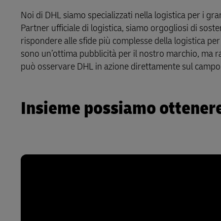
Scopri i nostri portali
Noi di DHL siamo specializzati nella logistica per i gr
DHL SameDay
Partner ufficiale di logistica, siamo orgogliosi di sost
rispondere alle sfide più complesse della logistica per 
LifeTrack
sono un’ottima pubblicità per il nostro marchio, ma r
può osservare DHL in azione direttamente sul campo
Scopri i nostri portali
Insieme possiamo ottenere