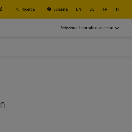
Ricerca
Svizzera
EN
DE
FR
IT
DHL per le Aziende
Seleziona il portale di accesso
Spedizioni regolari
rrestre e
Spedisci regolarmente o spesso, scopri i
anali e
vantaggi dell'apertura un account
DHL per le Aziende
Opzioni per la spedizione di merci
Spedizioni regolari
pesanti
rrestre e
Spedisci regolarmente o spesso, scopri i
anali e
vantaggi dell'apertura un account
Opzioni per la spedizione di merci
in
pesanti