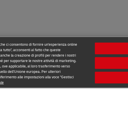
 che ci consentono di fornire un'esperienza online
ta tutto", acconsenti al fatto che queste
anche la creazione di profili per rendere i nostri
nché per supportare le nostre attività di marketing.
, ove applicabile, al loro trasferimento verso
uello dell'Unione europea. Per ulteriori
riferimento alle impostazioni alla voce "Gestisci
Informativa sulla privacy
Altre informazioni
Cookie
ale
2026 © - tutti i diritti riservati