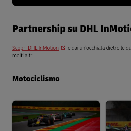
Partnership su DHL InMot
Scopri DHL InMotion
e dai un'occhiata dietro le q
molti altri.
Motociclismo