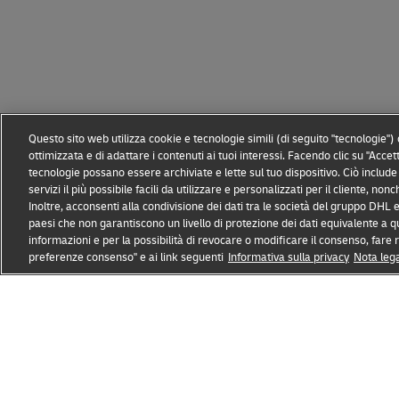
Questo sito web utilizza cookie e tecnologie simili (di seguito "tecnologie")
ottimizzata e di adattare i contenuti ai tuoi interessi. Facendo clic su "Accet
tecnologie possano essere archiviate e lette sul tuo dispositivo. Ciò include 
servizi il più possibile facili da utilizzare e personalizzati per il cliente, no
Inoltre, acconsenti alla condivisione dei dati tra le società del gruppo DHL e
paesi che non garantiscono un livello di protezione dei dati equivalente a q
informazioni e per la possibilità di revocare o modificare il consenso, fare 
Prevenzione delle frodi
Nota legale
Condizioni d’uso
preferenze consenso" e ai link seguenti
Informativa sulla privacy
Nota leg
Apri
Apri
nuova
link
finestra
esterno