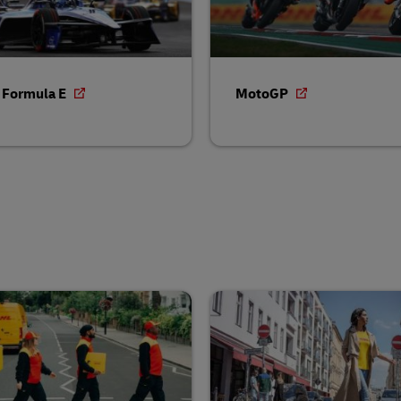
 Formula E
MotoGP