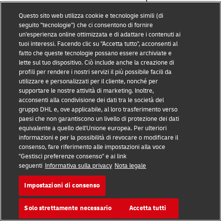
in un formato strutturato, di uso comune e
Questo sito web utilizza cookie e tecnologie simili (di
leggibile con una macchina.
seguito "tecnologie") che ci consentono di fornire
un'esperienza online ottimizzata e di adattare i contenuti ai
tuoi interessi. Facendo clic su "Accetta tutto", acconsenti al
È possibile presentare un reclamo all'autorità di
fatto che queste tecnologie possano essere archiviate e
controllo.
lette sul tuo dispositivo. Ciò include anche la creazione di
profili per rendere i nostri servizi il più possibile facili da
utilizzare e personalizzati per il cliente, nonché per
Trova l’Autorità competente per la protezione dei
supportare le nostre attività di marketing. Inoltre,
acconsenti alla condivisione dei dati tra le società del
dati
gruppo DHL e, ove applicabile, al loro trasferimento verso
paesi che non garantiscono un livello di protezione dei dati
equivalente a quello dell'Unione europea. Per ulteriori
informazioni e per la possibilità di revocare o modificare il
Diritto di ottenere
consenso, fare riferimento alle impostazioni alla voce
"Gestisci preferenze consenso" e ai link
seguenti
Informativa sulla privacy
Nota legale
Qui può contattare il Data Protection e ottenere le
sue informazioni:
Protezione dei dati DHL
.
Impostazioni di consenso
Solo strettamente necessario
Accetta tutti