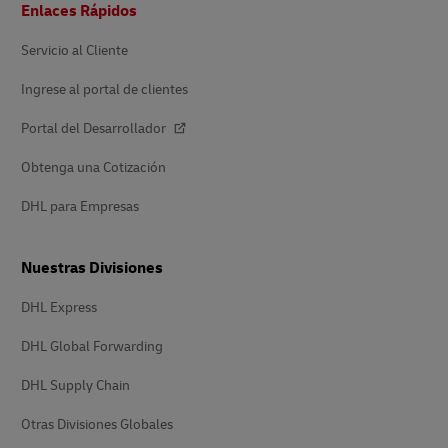
Enlaces Rápidos
de
página
Servicio al Cliente
Ingrese al portal de clientes
Portal del Desarrollador
Obtenga una Cotización
DHL para Empresas
Nuestras Divisiones
DHL Express
DHL Global Forwarding
DHL Supply Chain
Otras Divisiones Globales